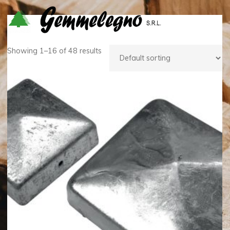
Salta
al
contenuto
Showing 1–16 of 48 results