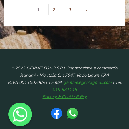
→
1
2
3
©2022 GEMMELEGNO S.R.L importazione e commercio
legnami - Via Italia 8, 17047 Vado Ligure (SV)
P.IVA 00110070091 | Email:
gemmelegno@gmail.com
| Tel:
019 881146
Privacy & Cookie Policy