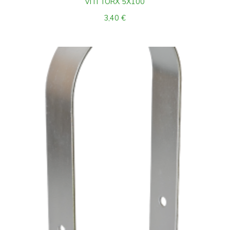
VITI TORX 5X100
3,40
€