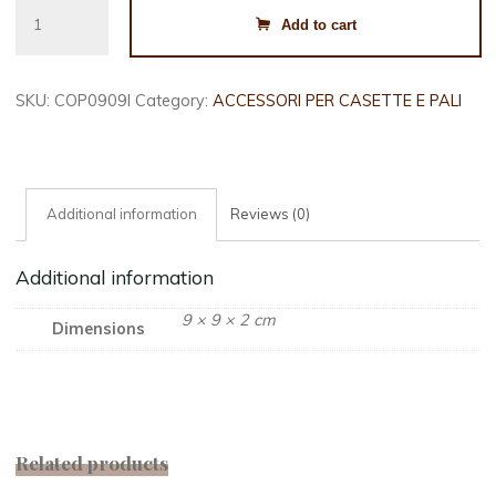
COPERCHIO
Add to cart
INOX
CM.
9X9
SKU:
COP0909I
Category:
ACCESSORI PER CASETTE E PALI
quantity
Additional information
Reviews (0)
Additional information
9 × 9 × 2 cm
Dimensions
Related products