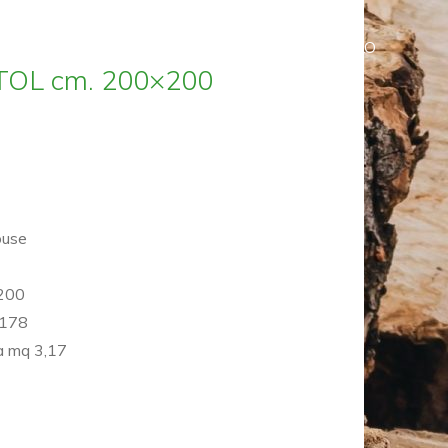
HOME
SHOP
CARRELLO
OL cm. 200×200
ouse
×200
×178
a mq 3,17