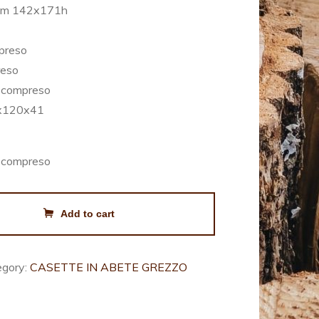
a cm 142x171h
mpreso
reso
a compreso
0x120x41
a compreso
Add to cart
egory:
CASETTE IN ABETE GREZZO