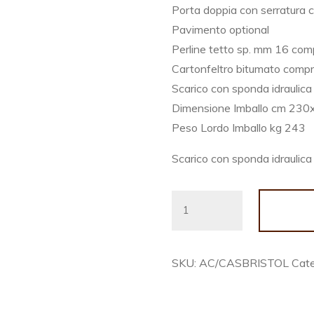
Porta doppia con serratur
Pavimento optional
Perline tetto sp. mm 16 co
Cartonfeltro bitumato comp
Scarico con sponda idraulic
Dimensione Imballo cm 23
Peso Lordo Imballo kg 243
Scarico con sponda idraulic
CASETTA
BRISTOL
cm.
200x200
SKU:
AC/CASBRISTOL
Cat
quantity