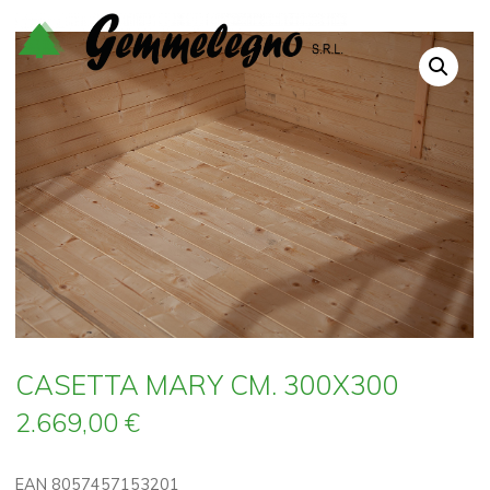
Salta
al
contenuto
CASETTA MARY CM. 300X300
2.669,00
€
EAN 8057457153201