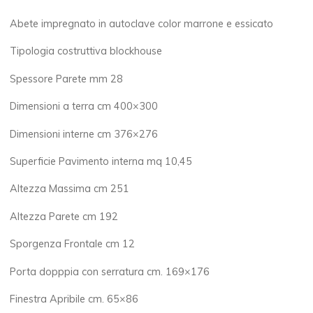
Abete impregnato in autoclave color marrone e essicato
Tipologia costruttiva blockhouse
Spessore Parete mm 28
Dimensioni a terra cm 400×300
Dimensioni interne cm 376×276
Superficie Pavimento interna mq 10,45
Altezza Massima cm 251
Altezza Parete cm 192
Sporgenza Frontale cm 12
Porta dopppia con serratura cm. 169×176
Finestra Apribile cm. 65×86