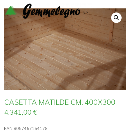
Salta
al
contenuto
CASETTA MATILDE CM. 400X300
4.341,00
€
EAN 8057457154178