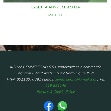
CASETTA ANNY CM. 97X114
690,00
€
©2022 GEMMELEGNO S.R.L importazione e commercio
legnami - Via Italia 8, 17047 Vado Ligure (SV)
P.IVA 00110070091 | Email:
gemmelegno@gmail.com
| Tel:
019 881146
Privacy & Cookie Policy