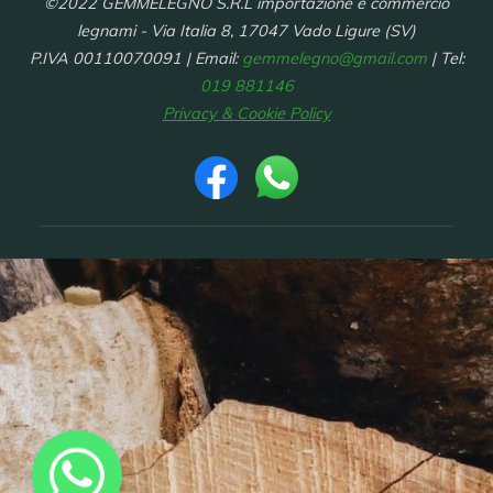
©2022 GEMMELEGNO S.R.L importazione e commercio
legnami - Via Italia 8, 17047 Vado Ligure (SV)
P.IVA 00110070091 | Email:
gemmelegno@gmail.com
| Tel:
019 881146
Privacy & Cookie Policy