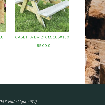
18
CASETTA EMILY CM. 105X130
485,00
€
047 Vado Ligure (SV)