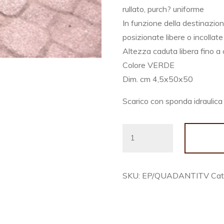
rullato, purch? uniforme
In funzione della destinazio
posizionate libere o incollate
Altezza caduta libera fino a
Colore VERDE
Dim. cm 4,5x50x50
Scarico con sponda idraulic
QUADROTTA
ANTITRAUMA
PUZZLE
VERDE
SKU:
EP/QUADANTITV
Cat
quantity