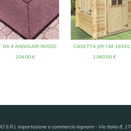
T DA 4 ANGOLARI ROSSO
CASETTA JOY CM. 163X1
204,00
€
1.060,00
€
R.L importazione e commercio legnami - Via Italia 8, 17