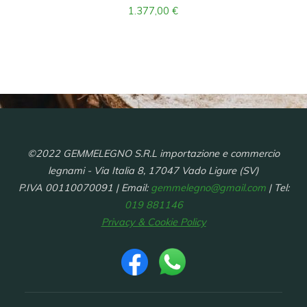
1.377,00
€
©2022 GEMMELEGNO S.R.L importazione e commercio
legnami - Via Italia 8, 17047 Vado Ligure (SV)
P.IVA 00110070091 | Email:
gemmelegno@gmail.com
| Tel:
019 881146
Privacy & Cookie Policy