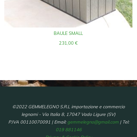
BAULE SMALL
231,00
€
©2022 GEMMELEGNO S.R.L importazione e commercio
legnami - Via Italia 8, 17047 Vado Ligure (SV)
P.IVA 00110070091 | Email:
gemmelegno@gmail.com
| Tel:
019 881146