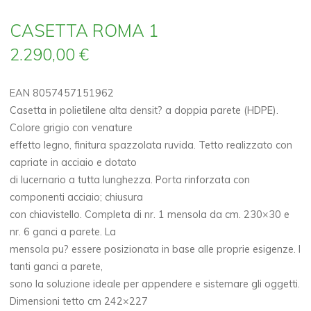
CASETTA ROMA 1
2.290,00
€
EAN 8057457151962
Casetta in polietilene alta densit? a doppia parete (HDPE).
Colore grigio con venature
effetto legno, finitura spazzolata ruvida. Tetto realizzato con
capriate in acciaio e dotato
di lucernario a tutta lunghezza. Porta rinforzata con
componenti acciaio; chiusura
con chiavistello. Completa di nr. 1 mensola da cm. 230×30 e
nr. 6 ganci a parete. La
mensola pu? essere posizionata in base alle proprie esigenze. I
tanti ganci a parete,
sono la soluzione ideale per appendere e sistemare gli oggetti.
Dimensioni tetto cm 242×227