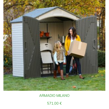
ARMADIO MILANO
571,00
€