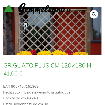
Salta
al
contenuto
GRIGLIATO PLUS CM 120×180 H
41,00
€
EAN 8057457151368
Realizzato in pino impregnato in autoclave
Cornice da cm 4,4×4,4
Listelli sovrapposti da cm 3×1