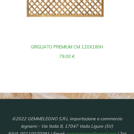
GRIGLIATO PREMIUM CM 120X180H
79,00
€
©2022 GEMMELEGNO S.R.L importazione e commercio
legnami - Via Italia 8, 17047 Vado Ligure (SV)
P.IVA 00110070091 | Email:
gemmelegno@gmail.com
| Tel: