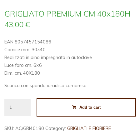
GRIGLIATO PREMIUM CM 40x180H
43,00
€
EAN 8057457154086
Cornice mm. 30×40
Realizzati in pino impregnato in autoclave
Luce foro cm. 6×6
Dim. cm. 40X180
Scarico con sponda idraulica compreso
GRIGLIATO
Add to cart
PREMIUM
CM
40x180H
SKU:
AC/GRI40180
Category:
GRIGLIATI E FIORIERE
quantity