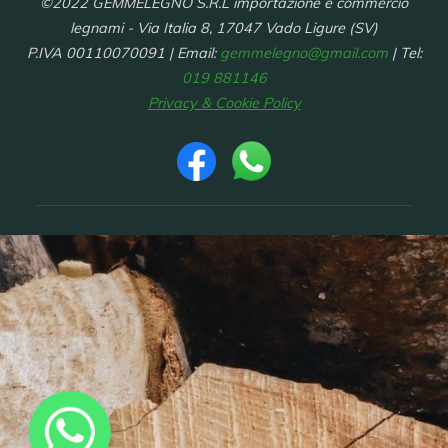
©2022 GEMMELEGNO S.R.L importazione e commercio
legnami - Via Italia 8, 17047 Vado Ligure (SV)
P.IVA 00110070091 | Email:
gemmelegno@gmail.com
| Tel:
019 881146
Privacy & Cookie Policy