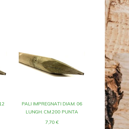
12
PALI IMPREGNATI DIAM. 06
A
LUNGH. CM.200 PUNTA
7,70
€