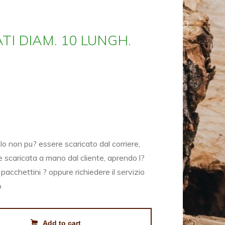
HOME
SHOP
CARRELLO
TI DIAM. 10 LUNGH.
 non pu? essere scaricato dal corriere,
e scaricata a mano dal cliente, aprendo l?
 pacchettini ? oppure richiedere il servizio
o
Add to cart