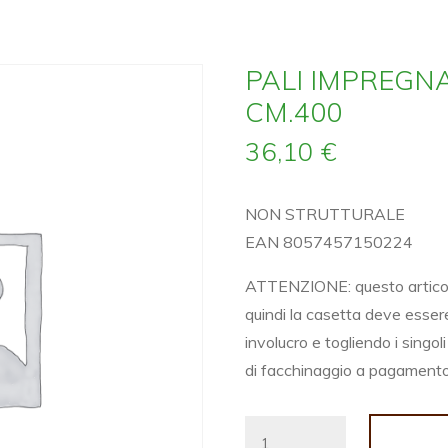
PALI IMPREGNA
CM.400
36,10
€
NON STRUTTURALE
EAN 8057457150224
ATTENZIONE: questo articolo
quindi la casetta deve esser
involucro e togliendo i singoli
di facchinaggio a pagament
PALI