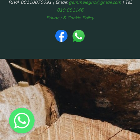
P.IVA 00110070091 | Email:
gemmelegno@gmail.com
| Tel:
019 881146
Privacy & Cookie Policy