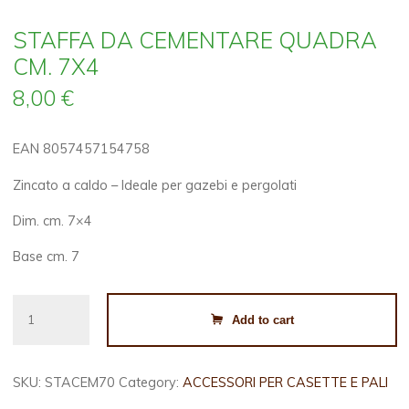
STAFFA DA CEMENTARE QUADRA
CM. 7X4
8,00
€
EAN 8057457154758
Zincato a caldo – Ideale per gazebi e pergolati
Dim. cm. 7×4
Base cm. 7
STAFFA
Add to cart
DA
CEMENTARE
QUADRA
SKU:
STACEM70
Category:
ACCESSORI PER CASETTE E PALI
CM.