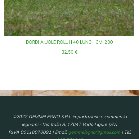
BORDI AIUOLE ROLL H 40 LUNGH.CM. 200
32,50
€
©2022 GEMMELEGNO S.R.L importazione e commercio
legnami - Via Italia 8, 17047 Vado Ligure (SV)
P.IVA 00110070091 | Email:
gemmelegno@gmail.com
| Tel: