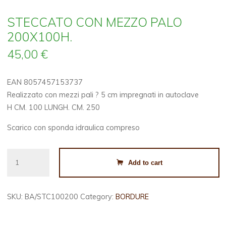
STECCATO CON MEZZO PALO
200X100H.
45,00
€
EAN 8057457153737
Realizzato con mezzi pali ? 5 cm impregnati in autoclave
H CM. 100 LUNGH. CM. 250
Scarico con sponda idraulica compreso
STECCATO
Add to cart
CON
MEZZO
PALO
SKU:
BA/STC100200
Category:
BORDURE
200X100H.
quantity