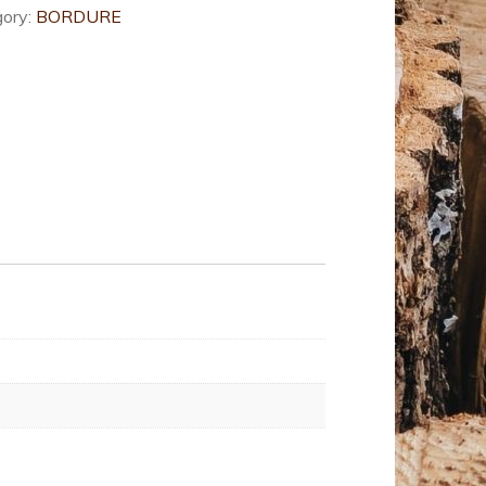
gory:
BORDURE