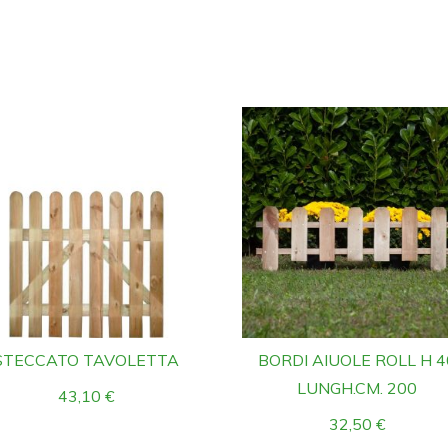
STECCATO TAVOLETTA
BORDI AIUOLE ROLL H 4
LUNGH.CM. 200
43,10
€
32,50
€