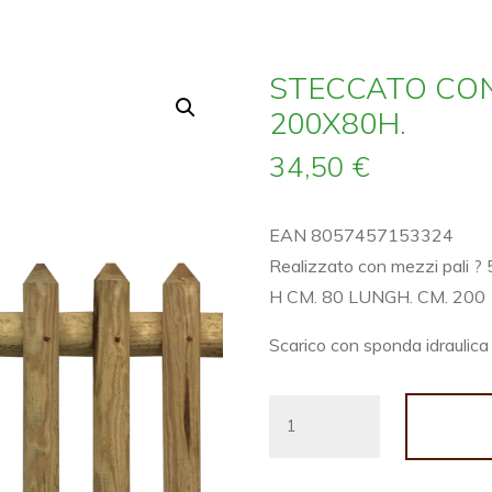
STECCATO CO
200X80H.
34,50
€
EAN 8057457153324
Realizzato con mezzi pali ? 
H CM. 80 LUNGH. CM. 200
Scarico con sponda idraulic
STECCATO
CON
MEZZO