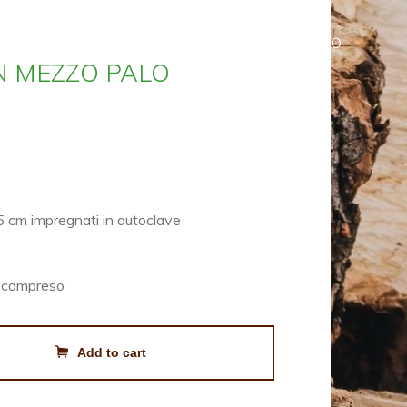
HOME
SHOP
CARRELLO
N MEZZO PALO
5 cm impregnati in autoclave
a compreso
Add to cart