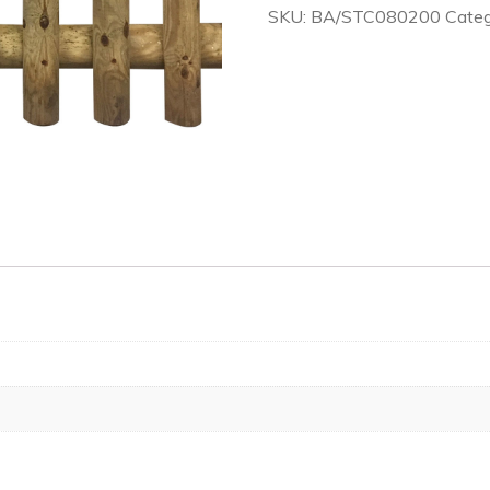
PALO
SKU:
BA/STC080200
Cate
200X80H.
quantity