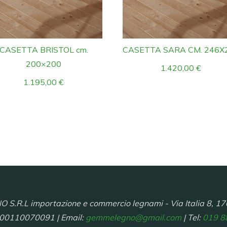
CASETTA BRISTOL cm.
CASETTA SARA CM. 246X
200×200
1.420,00
€
1.195,00
€
R.L importazione e commercio legnami - Via Italia 8, 17
 00110070091 | Email:
gemmelegno@gmail.com
| Tel:
019 8