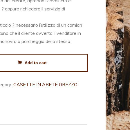
 dal cliente, aprendo l?involucro e
 ? oppure richiedere il servizio di
icolo ? necessario l’utilizzo di un camion
uno che il cliente avverta il venditore in
o, manovra o parcheggio dello stesso.
Add to cart
egory:
CASETTE IN ABETE GREZZO