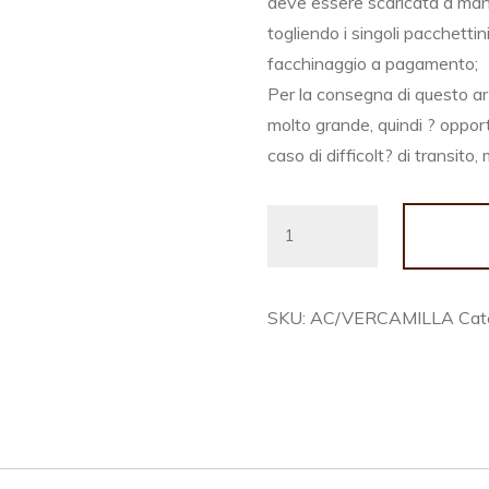
deve essere scaricata a mano
togliendo i singoli pacchettini
facchinaggio a pagamento;
Per la consegna di questo art
molto grande, quindi ? opport
caso di difficolt? di transit
VERANDA
FRONTALE
CAMILLA
quantity
SKU:
AC/VERCAMILLA
Cat