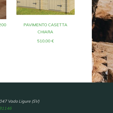
200
PAVIMENTO CASETTA
CHIARA
510,00
€
047 Vado Ligure (SV)
81146