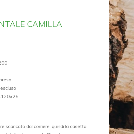
HOME
SHOP
CARRELLO
NTALE CAMILLA
×200
mpreso
 escluso
2x120x25
e scaricato dal corriere, quindi la casetta