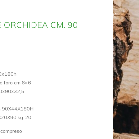
HOME
SHOP
CARRELLO
 ORCHIDEA CM. 90
 90x180h
ce foro cm 6×6
 40x90x32,5
cm 90X44X180H
X20X90 kg. 20
a compreso