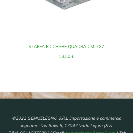
STAFFA BICCHIERE QUADRA CM. 7X7
13,50
€
©2022 GEMMELEGNO S.R.L importazione e commercio
legnami - Via Italia 8, 17047 Vado Ligure (SV)
P.IVA 00110070091 | Email:
gemmelegno@gmail.com
| Tel: