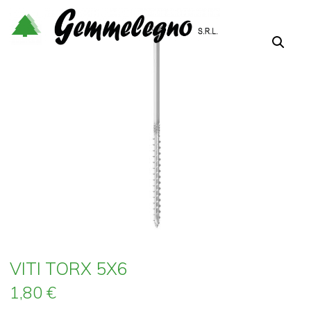
Salta
al
contenuto
VITI TORX 5X6
1,80
€